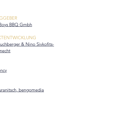
GGEBER
chrift 5
 Boys BBQ Gmbh
KTENTWICKLUNG
uchberger & Nino Sivkofits-
necht
ency
uranitsch
,
bengomedia