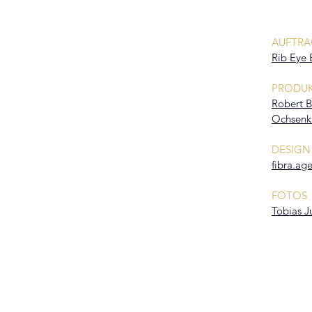
AUFTRA
Übers
Rib Eye
PRODU
Robert B
Ochsenk
DESIGN
fibra.ag
FOTOS
Tobias J